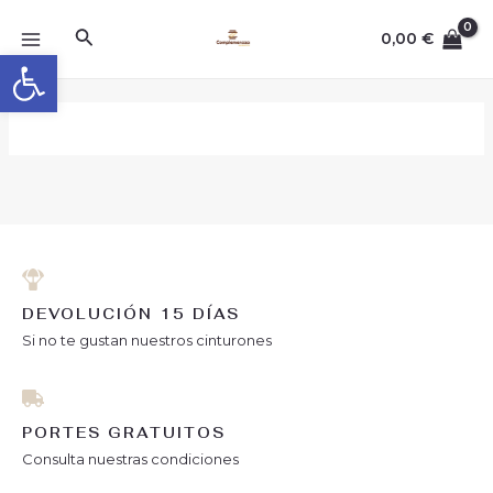
Ir
MAIN
Buscar
al
0,00
€
Abrir barra de herramientas
MENU
contenido
DEVOLUCIÓN 15 DÍAS
Si no te gustan nuestros cinturones
PORTES GRATUITOS
Consulta nuestras condiciones