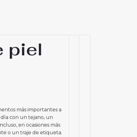
Frase
 piel
clave
objetivo
no
establecida
mentos más importantes a
a día con un tejano, un
incluso, en ocasiones más
te o un traje de etiqueta.