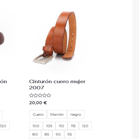
rón
Cinturón cuero mujer
2007
Valorado
20,00
€
con
0
de
Cuero
Marrón
negro
5
120
100
105
110
115
120
80
85
90
95