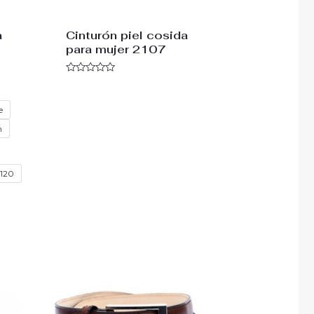
a
Cinturón piel cosida
para mujer 2107
Valorado
con
0
de
e
5
n
120