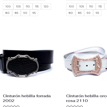
5
5
100
105
110
115
120
100
105
110
115
80
85
90
95
80
85
90
95
Cinturón hebilla forrada
Cinturón hebilla oro
2002
rosa 2110