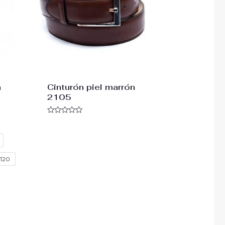
a
Cinturón piel marrón
2105
Valorado
con
0
de
5
120