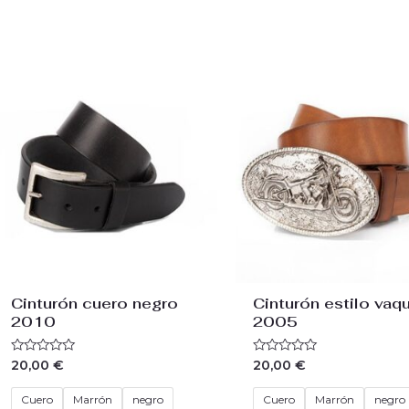
Cinturón cuero negro
Cinturón estilo vaq
2010
2005
Valorado
Valorado
20,00
€
20,00
€
con
con
0
0
de
de
Cuero
Marrón
negro
Cuero
Marrón
negro