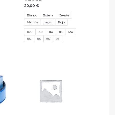
Valorado
20,00
€
con
0
de
Blanco
Botella
Celeste
5
Marrón
negro
Rojo
100
105
110
115
120
80
85
90
95