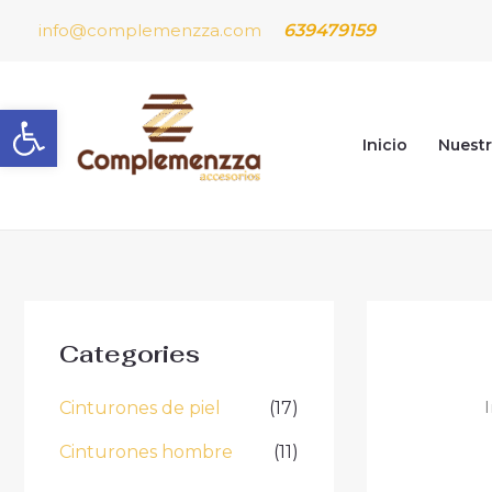
Ir
639479159
info@complemenzza.com
al
contenido
Abrir barra de herramientas
Inicio
Nuest
Categories
Cinturones de piel
(17)
I
Cinturones hombre
(11)