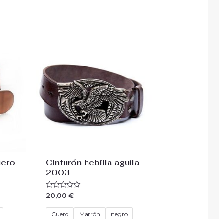
uero
Cinturón hebilla aguila
2003
Valorado
20,00
€
con
0
de
Cuero
Marrón
negro