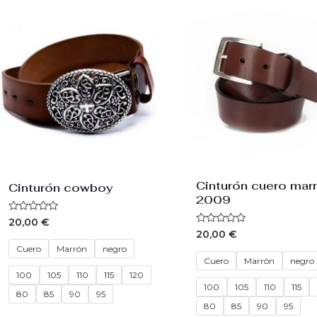
Cinturón cuero mar
Cinturón cowboy
2009
Valorado
20,00
€
con
Valorado
20,00
€
0
con
de
Cuero
Marrón
negro
0
5
de
Cuero
Marrón
negro
5
100
105
110
115
120
100
105
110
115
80
85
90
95
80
85
90
95