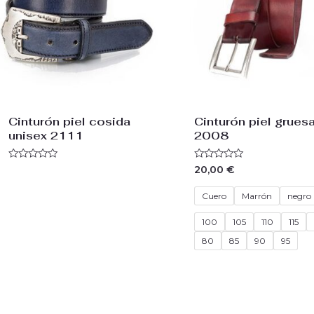
Cinturón piel cosida
Cinturón piel grues
unisex 2111
2008
Valorado
Valorado
20,00
€
con
con
0
0
de
de
Cuero
Marrón
negro
5
5
100
105
110
115
80
85
90
95