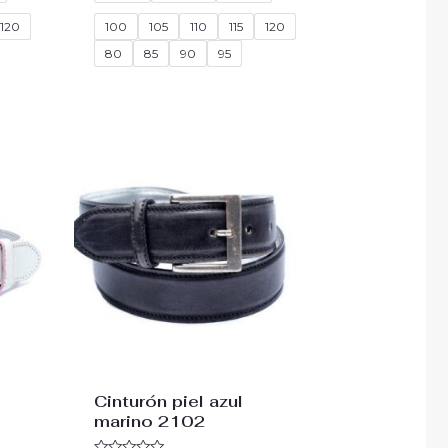
5
120
100
105
110
115
120
80
85
90
95
Cinturón piel azul
marino 2102