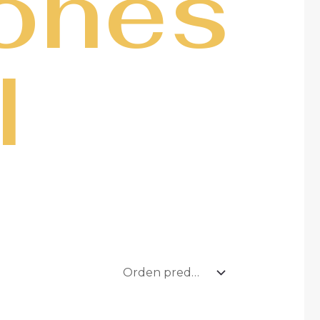
rones
l