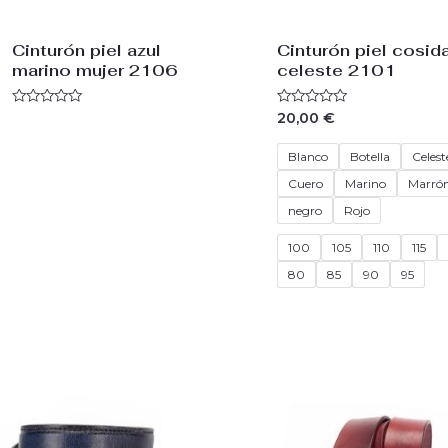
Cinturón piel azul
Cinturón piel cosid
marino mujer 2106
celeste 2101
Valorado
Valorado
20,00
€
con
con
0
0
de
de
Blanco
Botella
Celest
5
5
Cuero
Marino
Marró
negro
Rojo
100
105
110
115
80
85
90
95