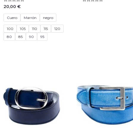
Valorado
Valorado
20,00
€
con
con
0
0
de
de
Cuero
Marrón
negro
5
5
100
105
110
115
120
80
85
90
95