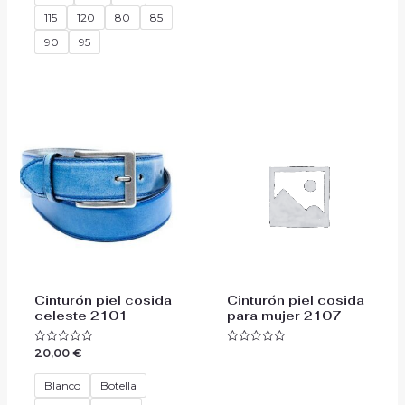
115
120
80
85
90
95
Cinturón piel cosida
Cinturón piel cosida
celeste 2101
para mujer 2107
20,00
€
Valorado
Valorado
con
con
0
0
de
de
Blanco
Botella
5
5