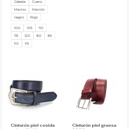
Celeste
Cuero
Marino
Marrón
negro
Rojo
100
105
110
115
120
80
85
90
95
Cinturón piel cosida
Cinturón piel gruesa