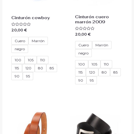
Cinturón cuero
Cinturón cowboy
marrón 2009
20,00
€
Valorado
con
20,00
€
Valorado
0
con
de
Cuero
Marrón
0
5
de
Cuero
Marrón
5
negro
negro
100
105
110
100
105
110
115
120
80
85
115
120
80
85
90
95
90
95