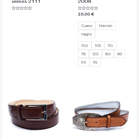
unisex 2111
2008
20,00
€
Valorado
Valorado
con
con
0
0
de
de
Cuero
Marrón
5
5
negro
100
105
110
115
120
80
85
90
95