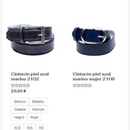
Cinturón piel azul
Cinturón piel azul
marino 2102
marino mujer 2106
20,00
€
Valorado
Valorado
con
con
0
0
de
de
Blanco
Botella
5
5
Celeste
Marrón
negro
Rojo
100
105
110