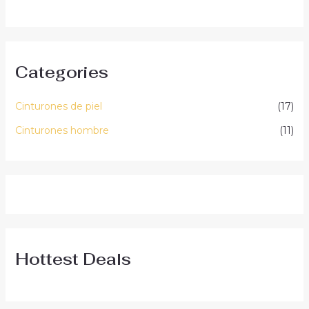
5
Categories
Cinturones de piel
(17)
Cinturones hombre
(11)
Hottest Deals