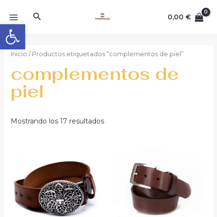
Ir
MAIN
Buscar
al
0,00
€
Abrir barra de herramientas
MENU
contenido
Inicio
/ Productos etiquetados “complementos de piel”
complementos de
piel
Mostrando los 17 resultados