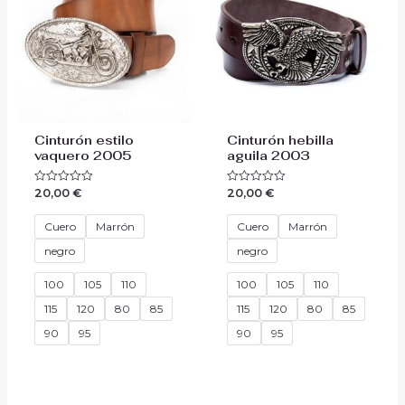
Cinturón estilo
Cinturón hebilla
vaquero 2005
aguila 2003
20,00
€
20,00
€
Valorado
Valorado
con
con
0
0
de
de
Cuero
Marrón
Cuero
Marrón
5
5
negro
negro
100
105
110
100
105
110
115
120
80
85
115
120
80
85
90
95
90
95