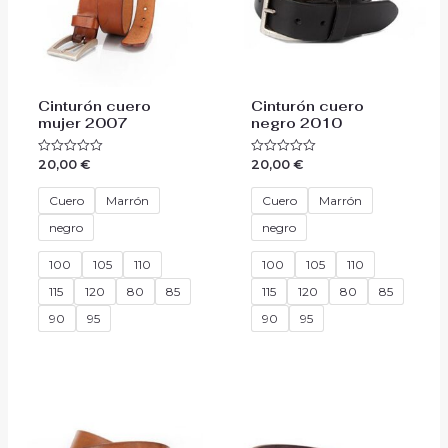
Cinturón cuero
Cinturón cuero
mujer 2007
negro 2010
20,00
€
20,00
€
Valorado
Valorado
con
con
0
0
de
de
Cuero
Marrón
Cuero
Marrón
5
5
negro
negro
100
105
110
100
105
110
115
120
80
85
115
120
80
85
90
95
90
95