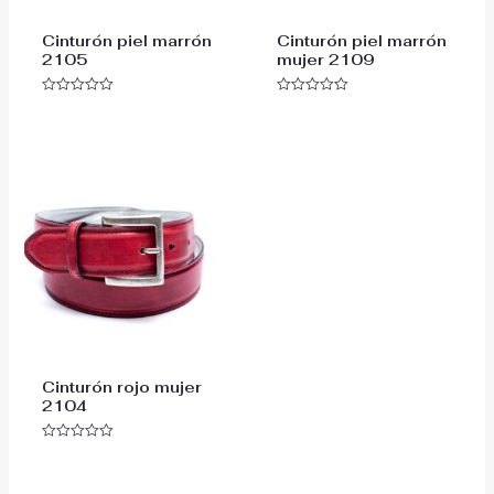
Cinturón piel marrón
Cinturón piel marrón
2105
mujer 2109
Valorado
Valorado
con
con
0
0
de
de
5
5
Cinturón rojo mujer
2104
Valorado
con
0
de